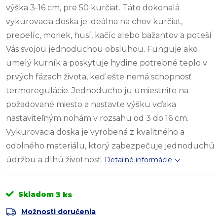
výška 3-16 cm, pre 50 kurčiat. Táto dokonalá
vykurovacia doska je ideálna na chov kurčiat,
prepelíc, moriek, husí, kačíc alebo bažantov a poteší
Vás svojou jednoduchou obsluhou. Funguje ako
umelý kurník a poskytuje hydine potrebné teplo v
prvých fázach života, keď ešte nemá schopnosť
termoregulácie. Jednoducho ju umiestnite na
požadované miesto a nastavte výšku vďaka
nastaviteľným nohám v rozsahu od 3 do 16 cm.
Vykurovacia doska je vyrobená z kvalitného a
odolného materiálu, ktorý zabezpečuje jednoduchú
údržbu a dlhú životnosť.
Detailné informácie
Skladom
3 ks
Možnosti doručenia