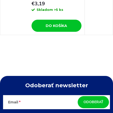
€3,19
Skladom
>5 ks
DO KOŠÍKA
Odoberať newsletter
Z
ODOBERAŤ
Email
á