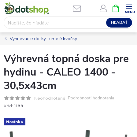
Prejsť
NÁKUPN
na
KOŠÍK
obsah
HĽADAŤ
Vyhrievacie dosky - umelé kvočky
Výhrevná topná doska pre
hydinu - CALEO 1400 -
30,5x43cm
Podrobnosti hodnotenia
Neohodnotené
Kód:
1189
Novinka