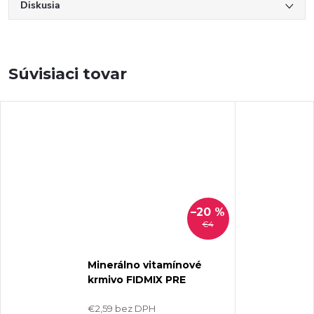
Diskusia
Súvisiaci tovar
–20 %
€4
Minerálno vitamínové
krmivo FIDMIX PRE
ODCHOV A CHOV HYDINY
1kg
€2,59 bez DPH