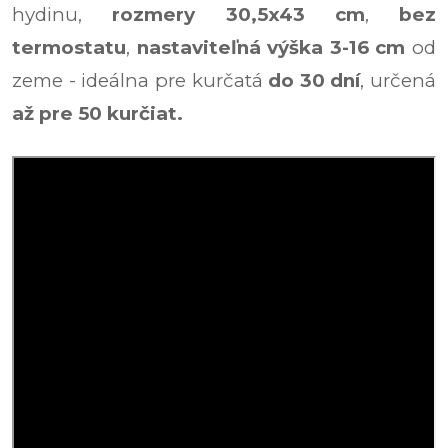
hydinu,
rozmery 30,5x43 cm
,
bez
termostatu
,
nastaviteľná výška 3-16 cm
od
zeme - ideálna pre kurčatá
do 30 dní
, určená
až pre 50 kurčiat.