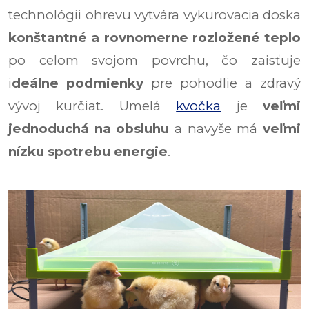
technológii ohrevu vytvára vykurovacia doska
konštantné a rovnomerne rozložené teplo
po celom svojom povrchu, čo zaisťuje
i
deálne podmienky
pre pohodlie a zdravý
vývoj kurčiat. Umelá
kvočka
je
veľmi
jednoduchá na obsluhu
a navyše má
veľmi
nízku spotrebu energie
.