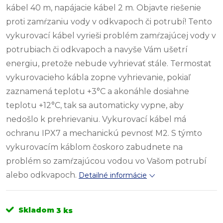
kábel 40 m, napájacie kábel 2 m. Objavte riešenie
proti zamŕzaniu vody v odkvapoch či potrubí! Tento
vykurovací kábel vyrieši problém zamŕzajúcej vody v
potrubiach či odkvapoch a navyše Vám ušetrí
energiu, pretože nebude vyhrievať stále. Termostat
vykurovacieho kábla zopne vyhrievanie, pokiaľ
zaznamená teplotu +3°C a akonáhle dosiahne
teplotu +12°C, tak sa automaticky vypne, aby
nedošlo k prehrievaniu. Vykurovací kábel má
ochranu IPX7 a mechanickú pevnosť M2. S týmto
vykurovacím káblom čoskoro zabudnete na
problém so zamŕzajúcou vodou vo Vašom potrubí
alebo odkvapoch.
Detailné informácie
Skladom
3 ks