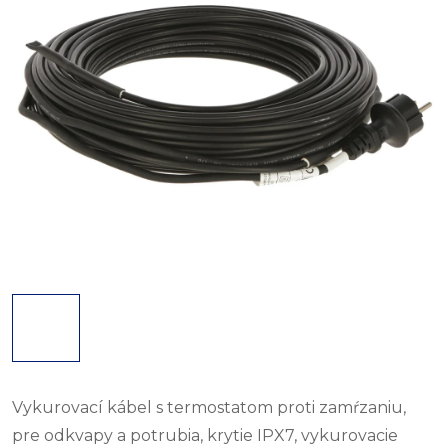
Vykurovací kábel s termostatom proti zamŕzaniu,
pre odkvapy a potrubia, krytie IPX7, vykurovacie