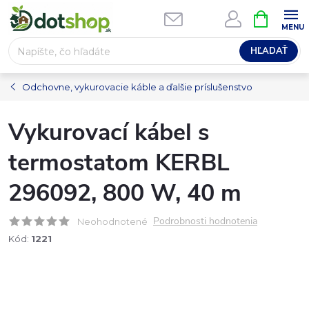
Prejsť
NÁKUPN
na
KOŠÍK
obsah
HĽADAŤ
Odchovne, vykurovacie káble a ďalšie príslušenstvo
Vykurovací kábel s
termostatom KERBL
296092, 800 W, 40 m
Podrobnosti hodnotenia
Neohodnotené
Kód:
1221