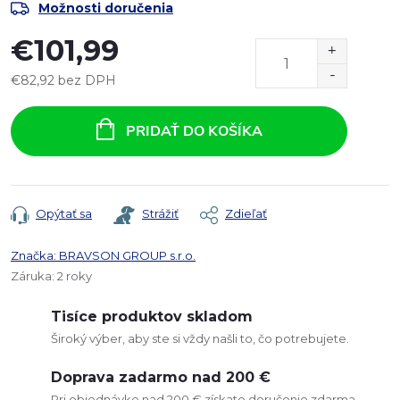
Možnosti doručenia
€101,99
€82,92 bez DPH
Jednotková
cena:
PRIDAŤ DO KOŠÍKA
Opýtať sa
Strážiť
Zdieľať
Značka:
BRAVSON GROUP s.r.o.
Záruka
:
2 roky
Tisíce produktov skladom
Široký výber, aby ste si vždy našli to, čo potrebujete.
Doprava zadarmo nad 200 €
Pri objednávke nad 200 € získate doručenie zdarma