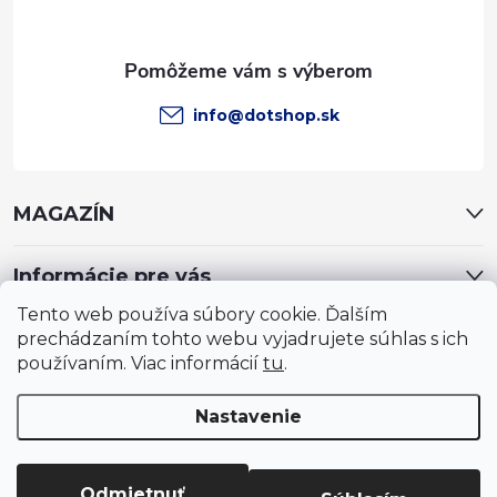
i
e
info
@
dotshop.sk
MAGAZÍN
Informácie pre vás
Tento web používa súbory cookie. Ďalším
prechádzaním tohto webu vyjadrujete súhlas s ich
používaním. Viac informácií
tu
.
Nastavenie
Copyright 2026
DotShop - všetko pre záhradu, dom, chovateľa,
farmu
. Všetky práva vyhradené.
Upraviť nastavenie cookies
Odmietnuť