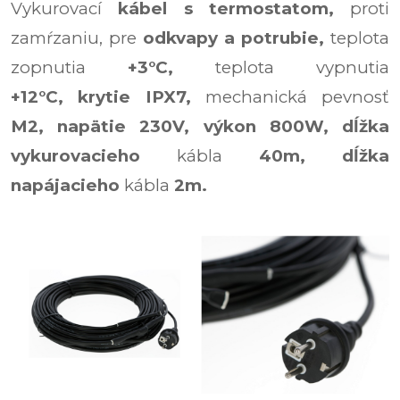
Vykurovací
kábel s termostatom,
proti
zamŕzaniu,
pre
odkvapy a potrubie,
teplota
zopnutia
+3°C,
teplota vypnutia
+12°C,
krytie IPX7,
mechanická pevnosť
M2,
napätie 230V, výkon 800W,
dĺžka
vykurovacieho
kábla
40m,
dĺžka
napájacieho
kábla
2m.