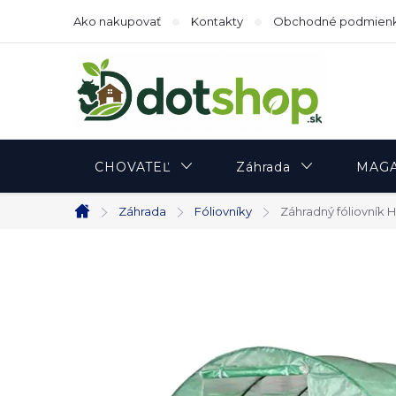
Prejsť
Ako nakupovať
Kontakty
Obchodné podmien
na
obsah
CHOVATEĽ
Záhrada
MAGA
Záhrada
Fóliovníky
Záhradný fóliovník
Domov