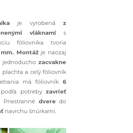
íka
je vyrobená
z
enenými vláknami
s
kciu fóliovníka tvoria
5 mm.
Montáž
je naozaj
jednoducho
zacvakne
plachta a celý fóliovník
vetrania má fóliovník
6
 podľa potreby
zavrieť
i.
Priestranné
dvere
do
ať
navrchu šnúrkami.