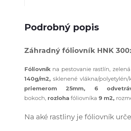
Podrobný popis
Záhradný fóliovník HNK 30
Fóliovník
na pestovanie rastlín,
zelen
140g/m2,
sklenené vlákna/polyetylén/
priemerom 25mm,
6 odvetrá
bokoch,
rozloha
fóliovníka
9 m2,
rozm
Na aké rastliny je fóliovník ur