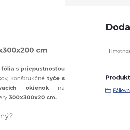
Doda
0x300x200 cm
Hmotnos
á
fólia s priepustnosťou
Produkt 
kov,
konštrukčné
tyče s
vacích okienok
na
Fóliovn
ery
300x300x20 cm.
čený?