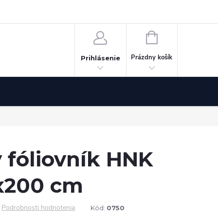
Odstúpenie od zmluvy
NÁKUPNÝ
KOŠÍK
Prázdny košík
Prihlásenie
 fóliovník HNK
x200 cm
Podrobnosti hodnotenia
Kód:
0750