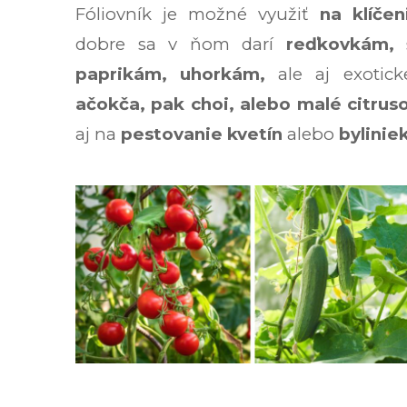
Fóliovník je možné využiť
na klíčen
dobre sa v ňom darí
reďkovkám, 
paprikám, uhorkám,
ale aj exotick
ačokča, pak choi, alebo malé citrus
aj na
pestovanie kvetín
alebo
byliniek