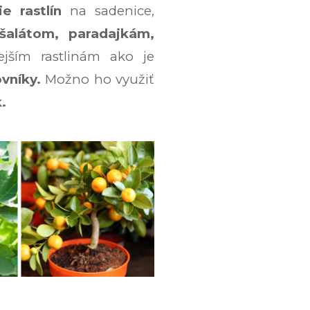
ie rastlín
na sadenice,
šalátom, paradajkám,
ejším rastlinám ako je
ovníky.
Možno ho využiť
.