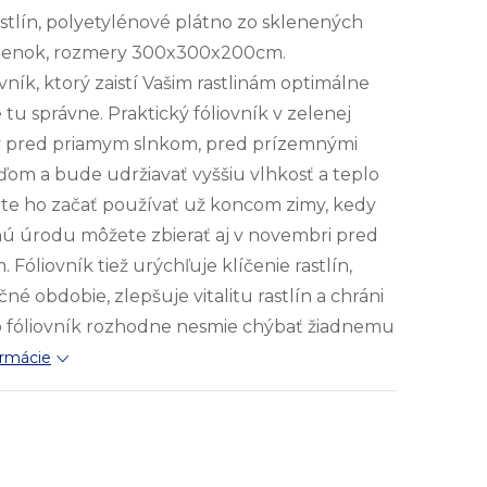
astlín, polyetylénové plátno zo sklenených
okienok, rozmery 300x300x200cm.
ovník, ktorý zaistí Vašim rastlinám optimálne
 tu správne. Praktický fóliovník v zelenej
iny pred priamym slnkom, pred prízemnými
ďom a bude udržiavať vyššiu vlhkosť a teplo
ôžete ho začať používať už koncom zimy, kedy
ú úrodu môžete zbierať aj v novembri pred
óliovník tiež urýchľuje klíčenie rastlín,
é obdobie, zlepšuje vitalitu rastlín a chráni
o fóliovník rozhodne nesmie chýbať žiadnemu
ormácie