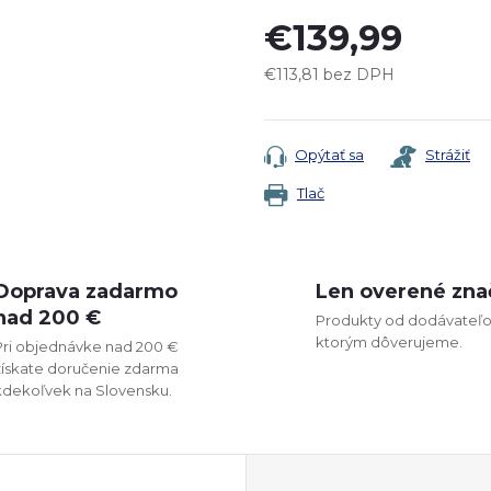
€139,99
€113,81 bez DPH
Jednotková
cena:
Opýtať sa
Strážiť
Tlač
Doprava zadarmo
Len overené zna
nad 200 €
Produkty od dodávateľo
ktorým dôverujeme.
Pri objednávke nad 200 €
získate doručenie zdarma
kdekoľvek na Slovensku.