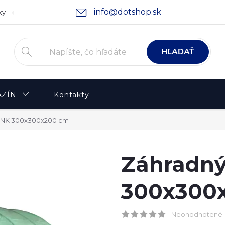
info@dotshop.sk
ky
Podmienky ochrany osobných údajov
Moja objednávka
HĽADAŤ
ZÍN
Kontakty
 HNK 300x300x200 cm
Záhradný
300x300
Neohodnotené