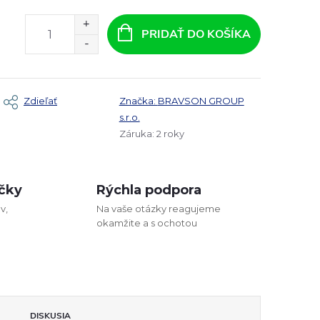
PRIDAŤ DO KOŠÍKA
Zdieľať
Značka:
BRAVSON GROUP
s.r.o.
Záruka
:
2 roky
čky
Rýchla podpora
v,
Na vaše otázky reagujeme
okamžite a s ochotou
DISKUSIA