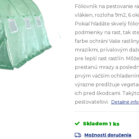
Fóliovník na pestovanie r
vlákien, rozloha 9m2, 6 
Pokiaľ hľadáte skvelý fóli
podmienky na rast, tak ste
farbe ochráni Vaše rastl
mrazíkmi, prívalovým daž
pre lepší rast rastlín. M
prestanú mrazy a posledn
prvým väčším ochladením. F
výrazne predlžuje vegetačn
ich pred škodcami. Takýt
pestovateľovi.
Detailné inf
Skladom
1 ks
Možnosti doručenia