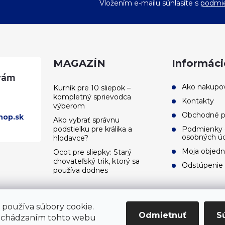
Vložením e-mailu súhlasíte s
podmie
MAGAZÍN
Informáci
Ako nakupo
Kurník pre 10 sliepok –
kompletný sprievodca
Kontakty
výberom
Obchodné 
hop.sk
Ako vybrať správnu
podstielku pre králika a
Podmienky 
osobných ú
hlodavce?
Moja objed
Ocot pre sliepky: Starý
chovateľský trik, ktorý sa
Odstúpenie
používa dodnes
používa súbory cookie.
Odmietnuť
S
echádzaním tohto webu