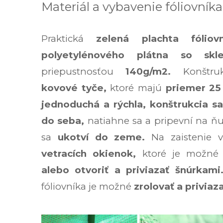
Materiál a vybavenie fóliovníka
Praktická
zelená plachta fóliovn
polyetylénového plátna so skl
priepustnosťou
140g/m2.
Konštru
kovové tyče,
ktoré majú
priemer 2
jednoduchá a rýchla,
konštrukcia sa
do seba,
natiahne sa a pripevní na ňu 
sa
ukotví do zeme.
Na zaistenie 
vetracích okienok,
ktoré je možné
alebo otvoriť a priviazať šnúrkam
fóliovníka je možné
zrolovať a priviaz