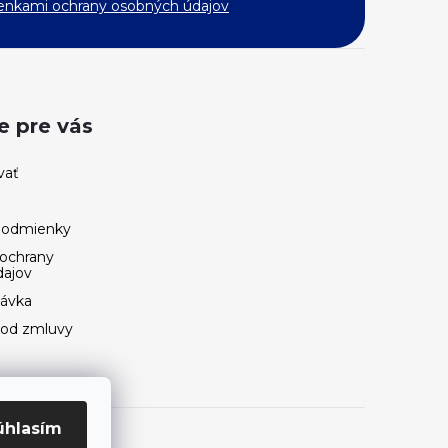
nkami ochrany osobných údajov
e pre vás
vať
podmienky
ochrany
dajov
návka
 od zmluvy
úhlasím