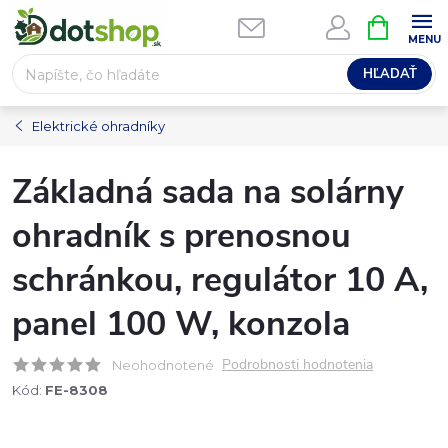
Prejsť
NÁKUPN
na
KOŠÍK
obsah
HĽADAŤ
Elektrické ohradníky
Základná sada na solárny
ohradník s prenosnou
schránkou, regulátor 10 A,
panel 100 W, konzola
Podrobnosti hodnotenia
Neohodnotené
Kód:
FE-8308