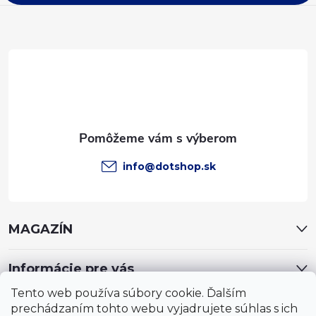
ä
t
i
e
info
@
dotshop.sk
MAGAZÍN
Informácie pre vás
Tento web používa súbory cookie. Ďalším
prechádzaním tohto webu vyjadrujete súhlas s ich