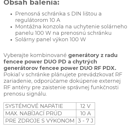
Obsah balenia:
Prenosná schránka s DIN lištou a
regulátorom 10 A
Montážna konzola na uchytenie solárneho
panelu 100 W na prenosnú schránku
Solárny panel výkon 100 W
Vyberajte kombinované
generátory z radu
fencee power DUO PD a chytrých
generátorov fencee power DUO RF PDX.
Pokiaľ v schránke plánujete prevádzkovať RF
zariadenie, odporúčame dokúpenie externej
RF antény pre zaistenie správnej funkčnosti
prenosu signálu.
SYSTÉMOVÉ NAPÄTIE
12 V
MAX. NABÍJACÍ PRÚD
10 A
PRE ZDROJE S VÝKONOM
3 - 7 J