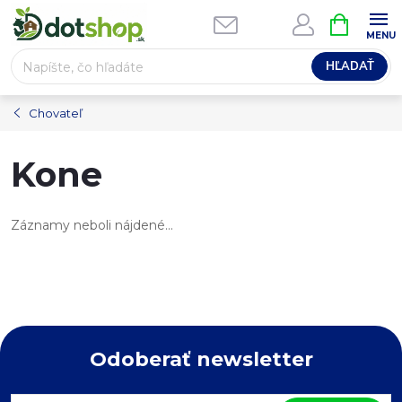
Prejsť
NÁKUPN
na
KOŠÍK
obsah
HĽADAŤ
Chovateľ
Kone
Záznamy neboli nájdené...
Odoberať newsletter
Z