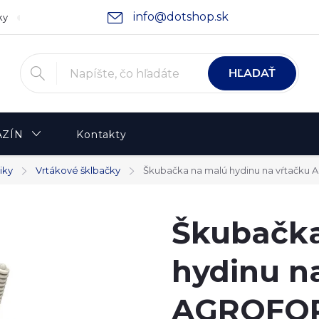
info@dotshop.sk
ky
Podmienky ochrany osobných údajov
Moja objednávka
HĽADAŤ
ZÍN
Kontakty
iky
Vrtákové šklbačky
Škubačka na malú hydinu na vŕtačku
Škubačka
hydinu n
AGROFOR