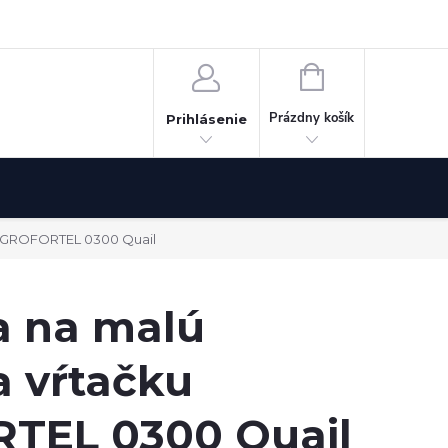
Odstúpenie od zmluvy
NÁKUPNÝ
KOŠÍK
Prázdny košík
Prihlásenie
 AGROFORTEL 0300 Quail
 na malú
a vŕtačku
TEL 0300 Quail