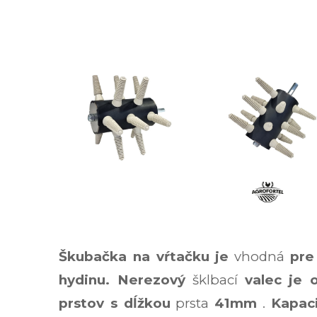
Škubačka na vŕtačku je
vhodná
pre
hydinu. Nerezový
šklbací
valec
je 
prstov s dĺžkou
prsta
41mm
.
Kapac