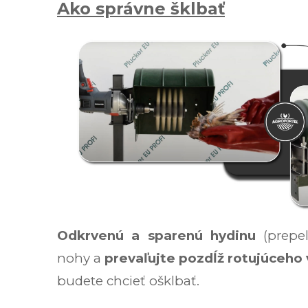
Ako správne šklbať
Odkrvenú a sparenú hydinu
(prepe
nohy a
prevaľujte pozdĺž rotujúceho 
budete chcieť ošklbať.