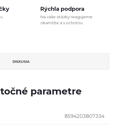
čky
Rýchla podpora
v,
Na vaše otázky reagujeme
okamžite a s ochotou
DISKUSIA
točné parametre
8594203807334