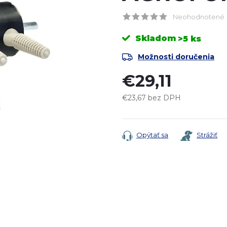
Neohodnotené
Skladom
>5 ks
Možnosti doručenia
€29,11
€23,67 bez DPH
Jednotková
cena:
Opýtať sa
Strážiť