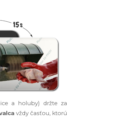
lice a holuby) držte za
valca
vždy časťou, ktorú