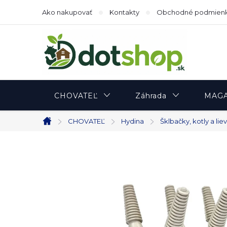
Prejsť
Ako nakupovať
Kontakty
Obchodné podmien
na
obsah
CHOVATEĽ
Záhrada
MAGA
CHOVATEĽ
Hydina
Šklbačky, kotly a liev
Domov