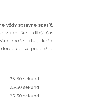
e vždy správne spariť.
 v tabuľke - dlhší čas
ám môže trhať koža.
 doručuje sa priebežne
25-30 sekúnd
25-30 sekúnd
25-30 sekúnd