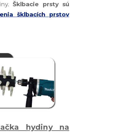
iny.
Šklbacie prsty sú
nia šklbacích prstov
bačka hydiny na