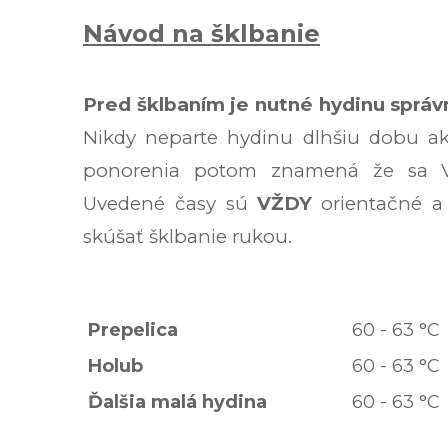
Návod na šklbanie
Pred šklbaním je nutné hydinu správn
Nikdy neparte hydinu dlhšiu dobu ako
ponorenia potom znamená že sa V
Uvedené časy sú
VŽDY
orientačné a
skúšať šklbanie rukou.
Prepelica
60 - 63 °C
Holub
60 - 63 °C
Ďalšia malá hydina
60 - 63 °C