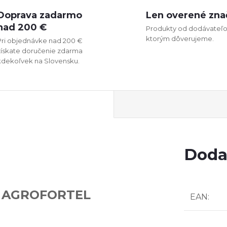
Doprava zadarmo
Len overené zna
nad 200 €
Produkty od dodávateľo
ktorým dôverujeme.
Pri objednávke nad 200 €
získate doručenie zdarma
kdekoľvek na Slovensku.
Doda
ku AGROFORTEL
EAN
: