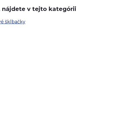
nájdete v tejto kategórii
vé šklbačky