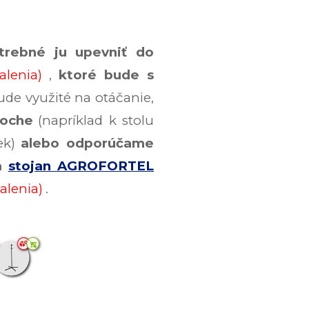
trebné ju upevniť do
alenia)
,
ktoré bude s
bude využité na otáčanie,
loche
(napríklad k stolu
ek)
alebo odporúčame
a
stojan AGROFORTEL
alenia)
.