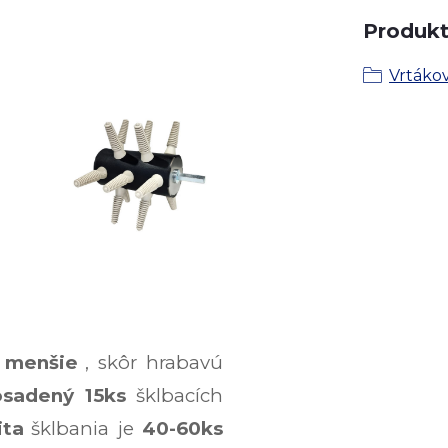
Produkt 
Vrtáko
 menšie
, skôr hrabavú
osadený 15ks
šklbacích
ita
šklbania je
40-60ks