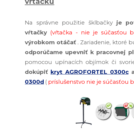
vŕtačku
Na správne použitie šklbačky
je po
vŕtačky
(vŕtačka - nie je súčasťou b
výrobkom otáčať
. Zariadenie, ktoré 
odporúčame upevniť
k pracovnej p
pomocou upínacích objímok či svori
dokúpiť
kryt AGROFORTEL 0300c
0300d
(
príslušenstvo nie je súčasťou b