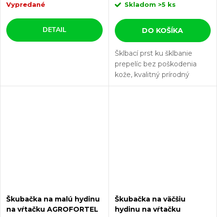
Vypredané
Skladom
>5 ks
DETAIL
DO KOŠÍKA
Šklbací prst ku šklbanie
prepelíc bez poškodenia
kože, kvalitný prírodný
kaučuk, odolnosť a flexibilita,
montážny otvor 10mm.
Jedná sa o šklbací prst, ktorý
je svojím tvarom a...
Škubačka na malú hydinu
Škubačka na väčšiu
na vŕtačku AGROFORTEL
hydinu na vŕtačku