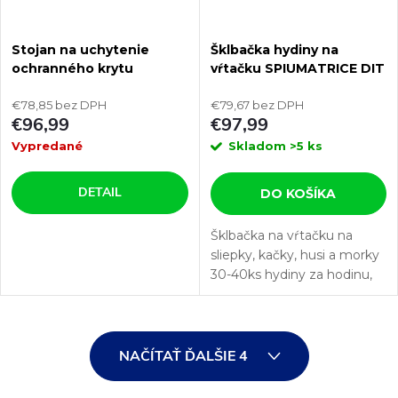
Stojan na uchytenie
Šklbačka hydiny na
ochranného krytu
vŕtačku SPIUMATRICE DIT
AGROFORTEL 0300d
RU08
€78,85 bez DPH
€79,67 bez DPH
€96,99
€97,99
Vypredané
Skladom
>5 ks
DETAIL
DO KOŠÍKA
Šklbačka na vŕtačku na
sliepky, kačky, husi a morky
30-40ks hydiny za hodinu,
15ks škubacích prstov s
dĺžkou prsta 87mm.
Táto šklbačka na vŕtačku je
O
vhodná pre každého, kto
NAČÍTAŤ ĎALŠIE 4
už...
v