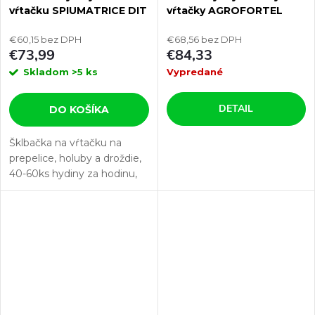
vŕtačku SPIUMATRICE DIT
vŕtačky AGROFORTEL
RU06
0300c
€60,15 bez DPH
€68,56 bez DPH
€73,99
€84,33
Skladom
>5 ks
Vypredané
DETAIL
DO KOŠÍKA
Šklbačka na vŕtačku na
prepelice, holuby a droždie,
40-60ks hydiny za hodinu,
15ks šklbacích prstov s
dĺžkou prsta 42mm.
Jedná sa o najlacnejší
šklbačku na vŕtačku, ktorá
však...