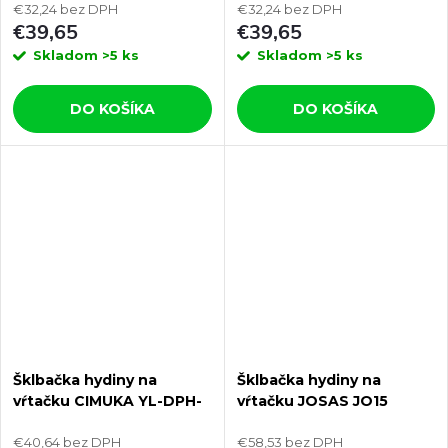
€32,24 bez DPH
€32,24 bez DPH
€39,65
€39,65
Skladom
>5 ks
Skladom
>5 ks
DO KOŠÍKA
DO KOŠÍKA
Šklbačka hydiny na
Šklbačka hydiny na
vŕtačku CIMUKA YL-DPH-
vŕtačku JOSAS JO15
02 - 6 šklbacích prstov,
určené na sliepky, husi,
€40,64 bez DPH
€58,53 bez DPH