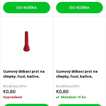
o
o
DO KOŠÍKA
DO KOŠÍKA
d
d
u
u
k
k
t
t
o
o
v
Gumový šklbací prst na
Gumový šklbací prst na
v
sliepky, husi, kačice,
sliepky, husi, kačice,
morky AGROFORTEL
morky AGROFORTEL
0300f
€0,65 bez DPH
0300g
€0,65 bez DPH
€0,80
€0,80
Vypredané
Skladom
>5 ks