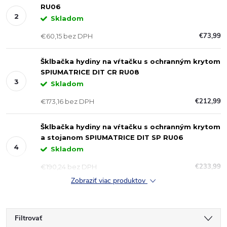
RU06
Skladom
€73,99
€60,15 bez DPH
Šklbačka hydiny na vŕtačku s ochranným krytom
SPIUMATRICE DIT CR RU08
Skladom
€212,99
€173,16 bez DPH
Šklbačka hydiny na vŕtačku s ochranným krytom
a stojanom SPIUMATRICE DIT SP RU06
Skladom
€233,99
€190,24 bez DPH
Zobraziť viac produktov
Filtrovať