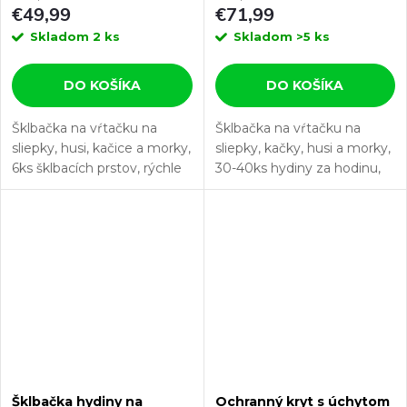
€49,99
€71,99
kačice, morky
Skladom
2 ks
Skladom
>5 ks
DO KOŠÍKA
DO KOŠÍKA
Šklbačka na vŕtačku na
Šklbačka na vŕtačku na
sliepky, husi, kačice a morky,
sliepky, kačky, husi a morky,
6ks šklbacích prstov, rýchle
30-40ks hydiny za hodinu,
a hygienické šklbanie,
15 ks šklbacích prstov s
vysoká odolnosť a flexibilita.
dĺžkou prsta 81mm.
Hľadáte šklbačku na hydinu
Pokiaľ hľadáte šklbačku hydin
so...
s...
Šklbačka hydiny na
Ochranný kryt s úchytom