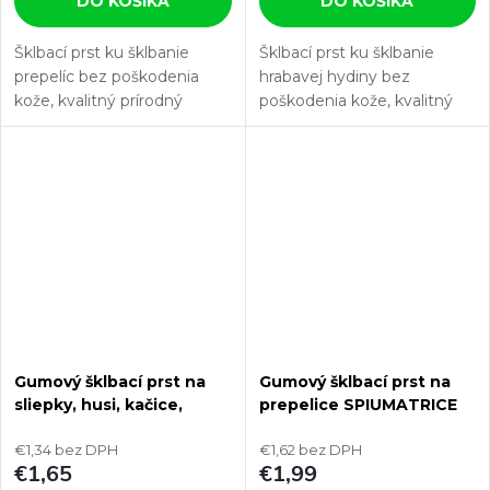
DO KOŠÍKA
DO KOŠÍKA
Šklbací prst ku šklbanie
Šklbací prst ku šklbanie
prepelíc bez poškodenia
hrabavej hydiny bez
kože, kvalitný prírodný
poškodenia kože, kvalitný
kaučuk, odolnosť a flexibilita,
prírodný kaučuk, odolnosť a
montážny otvor 13mm.
flexibilita, montážny otvor
Šklbací prst so špeciálne
20mm. Tento šklbací prst je
navrhnutou štruktúrou a...
svojou veľkosťou a...
Gumový šklbací prst na
Gumový šklbací prst na
sliepky, husi, kačice,
prepelice SPIUMATRICE
morky SPIUMATRICE DIT
DIT ONE 35
ONE 65S
€1,34 bez DPH
€1,62 bez DPH
€1,65
€1,99