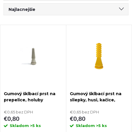
R
Najlacnejšie
a
Najdrahšie
V
Najpredávanejšie
d
ý
Abecedne
e
p
n
i
i
s
Gumový šklbací prst na
Gumový šklbací prst na
e
prepelice, holuby
sliepky, husi, kačice,
p
AGROFORTEL 0300h
morky AGROFORTEL
p
€0,65 bez DPH
0300e
€0,65 bez DPH
r
€0,80
€0,80
r
Skladom
>5 ks
Skladom
>5 ks