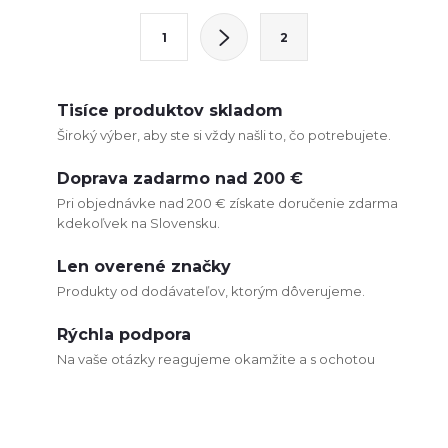
l
S
1
2
t
á
r
d
á
Tisíce produktov skladom
n
a
Široký výber, aby ste si vždy našli to, čo potrebujete.
k
c
Doprava zadarmo nad 200 €
o
Pri objednávke nad 200 € získate doručenie zdarma
i
v
kdekoľvek na Slovensku.
a
e
Len overené značky
n
Produkty od dodávateľov, ktorým dôverujeme.
p
i
e
r
Rýchla podpora
Na vaše otázky reagujeme okamžite a s ochotou
v
k